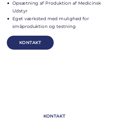
Opsætning af Produktion af Medicinsk
Udstyr
Eget værksted med mulighed for
småproduktion og testning
KONTAKT
Book et sparringsmøde
Book et uforpligtende sparringsmøde
møde, og lad os se hvordan vi kan hjælpe
dig videre.
KONTAKT