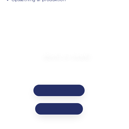
Book et møde
Send os en uforpligtende introduktion til dit projekt
og vi vil kontakte dig med vores input
SEND E-MAIL
23 23 94 34